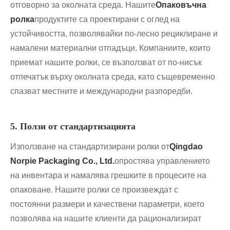
отговорно за околната среда. Нашите
Опаковъчна
ролка
продуктите са проектирани с оглед на
устойчивостта, позволявайки по-лесно рециклиране и
намалени материални отпадъци. Компаниите, които
приемат нашите ролки, се възползват от по-нисък
отпечатък върху околната среда, като същевременно
спазват местните и международни разпоредби.
5. Ползи от стандартизацията
Използване на стандартизирани ролки от
Qingdao
Norpie Packaging Co., Ltd.
опростява управлението
на инвентара и намалява грешките в процесите на
опаковане. Нашите ролки се произвеждат с
постоянни размери и качествени параметри, което
позволява на нашите клиенти да рационализират