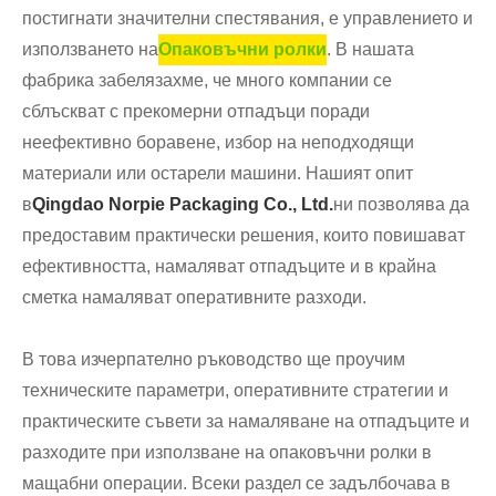
постигнати значителни спестявания, е управлението и
използването на
Опаковъчни ролки
. В нашата
фабрика забелязахме, че много компании се
сблъскват с прекомерни отпадъци поради
неефективно боравене, избор на неподходящи
материали или остарели машини. Нашият опит
в
Qingdao Norpie Packaging Co., Ltd.
ни позволява да
предоставим практически решения, които повишават
ефективността, намаляват отпадъците и в крайна
сметка намаляват оперативните разходи.
В това изчерпателно ръководство ще проучим
техническите параметри, оперативните стратегии и
практическите съвети за намаляване на отпадъците и
разходите при използване на опаковъчни ролки в
мащабни операции. Всеки раздел се задълбочава в