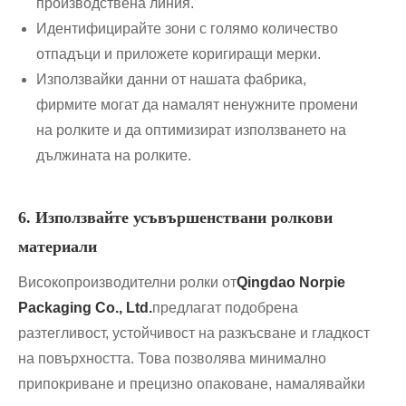
производствена линия.
Идентифицирайте зони с голямо количество
отпадъци и приложете коригиращи мерки.
Използвайки данни от нашата фабрика,
фирмите могат да намалят ненужните промени
на ролките и да оптимизират използването на
дължината на ролките.
6. Използвайте усъвършенствани ролкови
материали
Високопроизводителни ролки от
Qingdao Norpie
Packaging Co., Ltd.
предлагат подобрена
разтегливост, устойчивост на разкъсване и гладкост
на повърхността. Това позволява минимално
припокриване и прецизно опаковане, намалявайки