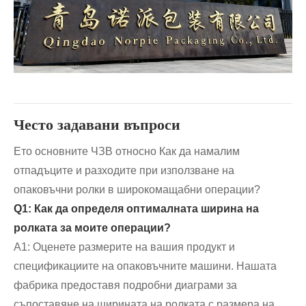
Често задавани въпроси
Ето основните ЧЗВ относно Как да намалим
отпадъците и разходите при използване на
опаковъчни ролки в широкомащабни операции?
Q1: Как да определя оптималната ширина на
ролката за моите операции?
A1: Оценете размерите на вашия продукт и
спецификациите на опаковъчните машини. Нашата
фабрика предоставя подробни диаграми за
съпоставяне на ширината на ролката с размера на