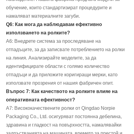
обучение, които стандартизират процедурите и
намаляват материалните загуби.
Q6: Как мога да наблюдавам ефективно
използването на ролките?
A6: Внедрете система за проследяване на
отпадъците, за да записвате потреблението на ролки
на линия. Анализирайте моделите, за да
идентифицирате области с голямо количество
отпадъци и да приложите коригиращи мерки, като
използвате прозрения от нашия фабричен опит.
Въпрос 7: Как качеството на ролките влияе на
оперативната ефективност?
A7: Висококачествените ролки от Qingdao Norpie
Packaging Co., Ltd. осигуряват постоянна дебелина,
здравина и гладкост на повърхността, намалявайки
задръстванията на машината, времето за престой и