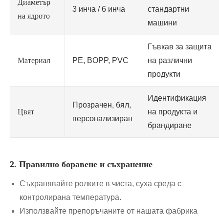
Диаметър
3 инча / 6 инча
стандартни
на ядрото
машини
Гъвкав за защита
Материал
PE, BOPP, PVC
на различни
продукти
Идентификация
Прозрачен, бял,
Цвят
на продукта и
персонализиран
брандиране
2. Правилно боравене и съхранение
Съхранявайте ролките в чиста, суха среда с
контролирана температура.
Използвайте препоръчаните от нашата фабрика