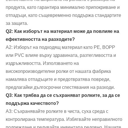
продукта, като гарантира минимално припокриване и
отпадъци, като същевременно поддържа стандартите
за защита.
Q2: Как изборът на материал може да повлияе на
ефективността на разходите?
A2: Изборът на подходящ материал като PE, BOPP
или PVC влияе върху здравината, разтегливостта и
издръжливостта. Използването на
високопроизводителни ролки от нашата фабрика
намалява отпадъците и предотвратява повреди,
предлагайки дългосрочни спестявания на разходи.
Q3: Как трябва да се съхраняват ролките, за да се
поддържа качеството?
A3: Съхранявайте ролките в чиста, суха среда с
контролирана температура. Избягвайте неправилното
подреждане и редувайте инвентара редовно. Нашите