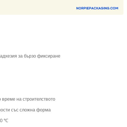
 адхезия за бързо фиксиране
о време на строителството
хности със сложна форма
40 ℃