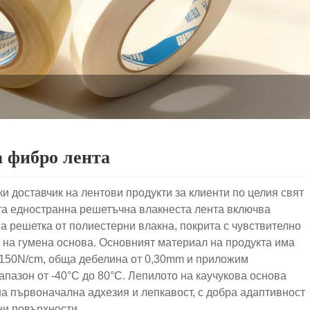
 фибро лента
ки доставчик на лентови продукти за клиенти по целия свят
та едностранна решетъчна влакнеста лента включва
а решетка от полиестерни влакна, покрита с чувствително
 на гумена основа. Основният материал на продукта има
т 150N/cm, обща дебелина от 0,30mm и приложим
пазон от -40°C до 80°C. Лепилото на каучукова основа
а първоначална адхезия и лепкавост, с добра адаптивност
и повърхности.