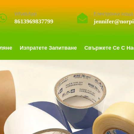
WhatsApp
Електронна поща
8613969837799
jennifer@norp
гляне
Изпратете Запитване
Свържете Се С На