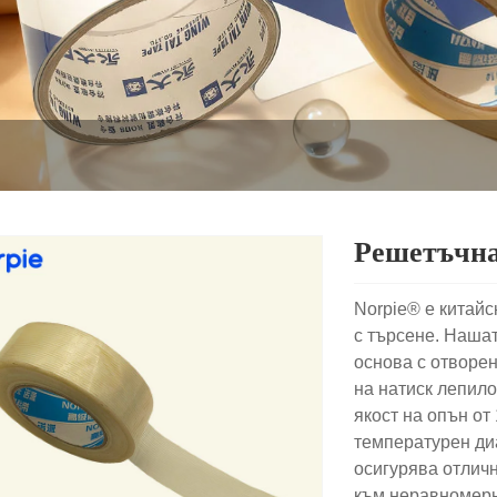
Решетъчна
Norpie® е китайс
с търсене. Наша
основа с отворен
на натиск лепило
якост на опън о
температурен диа
осигурява отличн
към неравномерн