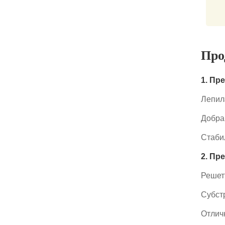
Про
1. Пр
Лепил
Добра
Стаби
2. Пр
Решет
Субст
Отлич