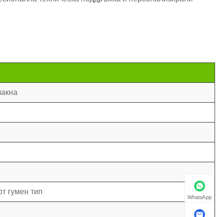
лакна
от гумен тип
WhatsApp