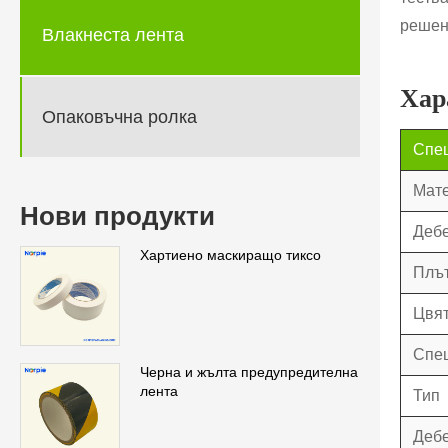
решен
Влакнеста лента
Хар
Опаковъчна ролка
Спец
Мат
Нови продукти
Дебе
Хартиено маскиращо тиксо
Плът
Цвя
Спец
Черна и жълта предупредителна
лента
Тип
Дебе