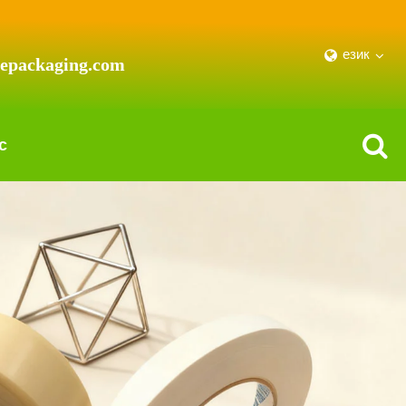
език
iepackaging.com
с