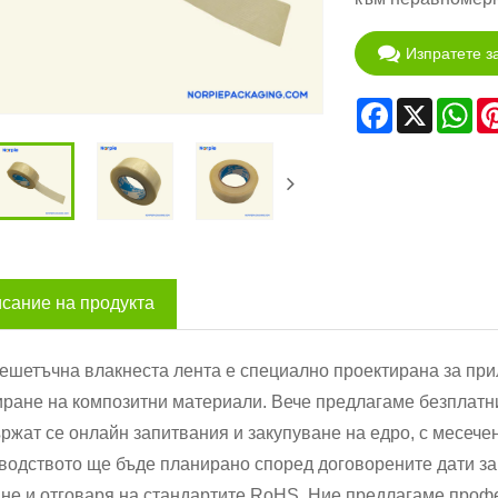
Изпратете з
Facebook
X
Wh
сание на продукта
решетъчна влакнеста лента е специално проектирана за при
ране на композитни материали. Вече предлагаме безплатни 
жат се онлайн запитвания и закупуване на едро, с месечен
водството ще бъде планирано според договорените дати за 
ане и отговаря на стандартите RoHS. Ние предлагаме про