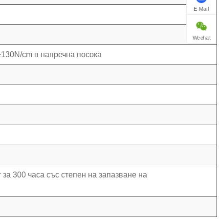
E-Mail
Wechat
≥130N/cm в напречна посока
за 300 часа със степен на запазване на