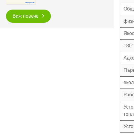
Общ
Виж повече
физи
Якос
180°
Адх
Първ
екол
Рабо
Усто
топл
Усто