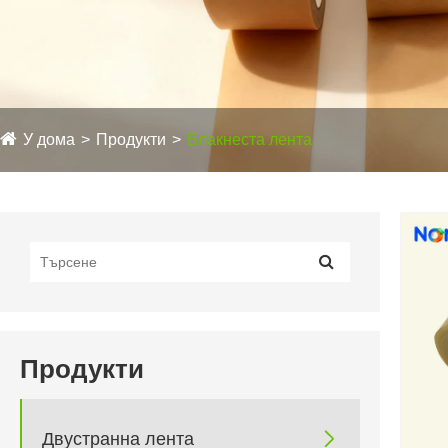
У дома
Продукти
Влакнеста лента
Продукти

Двустранна лента