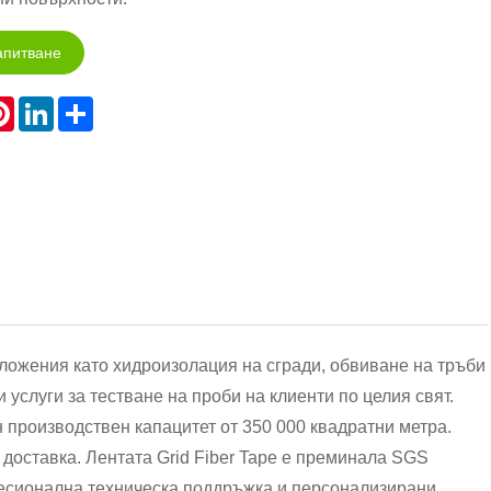
апитване
atsApp
Pinterest
LinkedIn
Share
ложения като хидроизолация на сгради, обвиване на тръби
услуги за тестване на проби на клиенти по целия свят.
 производствен капацитет от 350 000 квадратни метра.
доставка. Лентата Grid Fiber Tape е преминала SGS
фесионална техническа поддръжка и персонализирани