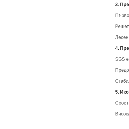
3. Пр
Първо
Решет
Лесен 
4. Пр
SGS е
Предос
Стаби
5. Ик
Срок н
Висок