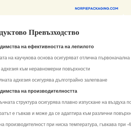
дуктово Превъзходство
едимства на ефективността на лепилото
ата на каучукова основа осигуряват отлична първоначална
 адхезия към неравномерни повърхности
лната адхезия осигурява дълготрайно залепване
едимства на производителността
ъчната структура осигурява плавно изпускане на въздуха п
ратът е гъвкав и може да се адаптира към различни повър
на производителност при ниска температура, гъвкава при -