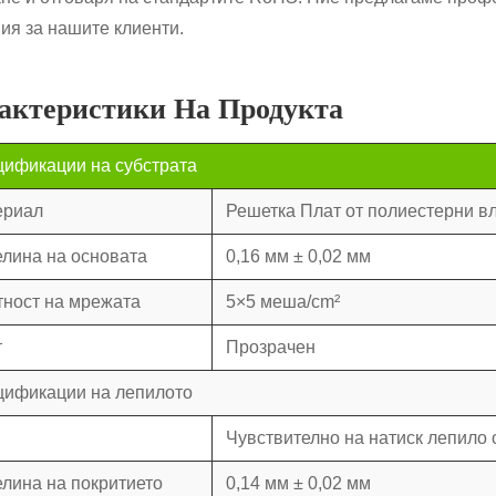
ия за нашите клиенти.
актеристики На Продукта
ификации на субстрата
ериал
Решетка Плат от полиестерни в
лина на основата
0,16 мм ± 0,02 мм
ност на мрежата
5×5 меша/cm²
т
Прозрачен
ификации на лепилото
Чувствително на натиск лепило 
лина на покритието
0,14 мм ± 0,02 мм