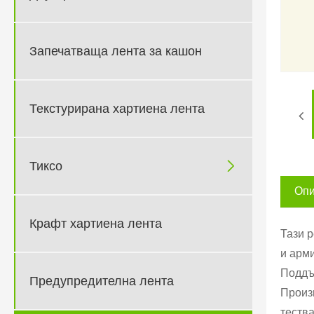
Запечатваща лента за кашон
Текстурирана хартиена лента

Тиксо
Опи
Крафт хартиена лента
Тази 
и арми
Поддър
Предупредителна лента
Произ
теств