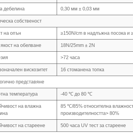
а дебелина
0,30 мм ± 0,03 мм
ческа собственост
т на опън
≥150N/cm в надлъжна посока и 
 якост на обелване
18N/25mm ± 2N
езия
>72 часа
оначален вискозитет
16 стоманена топка
огично представяне
тна температура
-40 ℃ до 80 ℃
йчивост на влажна
85 ℃/85% относителна влажност 
ина
производителността> 80%
йчивост на стареене
500 часа UV тест за стареене